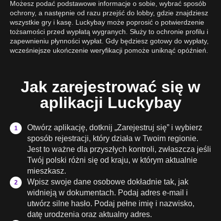
Możesz podać podstawowe informacje o sobie, wybrać sposób
ochrony, a następnie od razu przejść do lobby, gdzie znajdziesz
wszystkie gry i kasę. Luckybay może poprosić o potwierdzenie
tożsamości przed wypłatą wygranych. Służy to ochronie profilu i
zapewnieniu płynności wypłat. Gdy będziesz gotowy do wypłaty,
wcześniejsze ukończenie weryfikacji pomoże uniknąć opóźnień.
Jak zarejestrować się w
aplikacji Luckybay
Otwórz aplikację, dotknij „Zarejestruj się” i wybierz
sposób rejestracji, który działa w Twoim regionie.
Jest to ważne dla przyszłych kontroli, zwłaszcza jeśli
Twój polski różni się od kraju, w którym aktualnie
mieszkasz.
Wpisz swoje dane osobowe dokładnie tak, jak
widnieją w dokumentach. Podaj adres e-mail i
utwórz silne hasło. Podaj pełne imię i nazwisko,
datę urodzenia oraz aktualny adres.