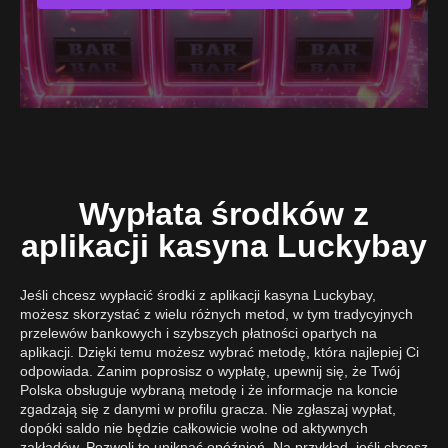
Wypłata środków z
aplikacji kasyna Luckybay
Jeśli chcesz wypłacić środki z aplikacji kasyna Luckybay,
możesz skorzystać z wielu różnych metod, w tym tradycyjnych
przelewów bankowych i szybszych płatności opartych na
aplikacji. Dzięki temu możesz wybrać metodę, która najlepiej Ci
odpowiada. Zanim poprosisz o wypłatę, upewnij się, że Twój
Polska obsługuje wybraną metodę i że informacje na koncie
zgadzają się z danymi w profilu gracza. Nie zgłaszaj wypłat,
dopóki saldo nie będzie całkowicie wolne od aktywnych
zakładów. Pozwoli to uniknąć opóźnień. Na przykład, jeśli chcesz