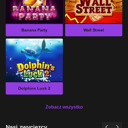
Banana Party
Wall Street
Dolphins Luck 2
Zobacz wszystko
Nasi zwycięzcy