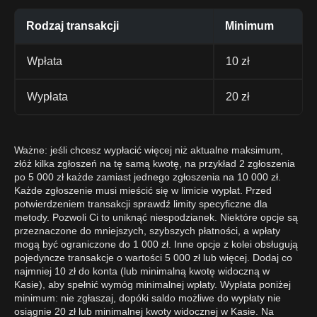
Rodzaj transakcji
Minimum
Wpłata
10 zł
Wypłata
20 zł
Ważne: jeśli chcesz wypłacić więcej niż aktualne maksimum,
złóż kilka zgłoszeń na tę samą kwotę, na przykład 2 zgłoszenia
po 5 000 zł każde zamiast jednego zgłoszenia na 10 000 zł.
Każde zgłoszenie musi mieścić się w limicie wypłat. Przed
potwierdzeniem transakcji sprawdź limity specyficzne dla
metody. Pozwoli Ci to uniknąć niespodzianek. Niektóre opcje są
przeznaczone do mniejszych, szybszych płatności, a wpłaty
mogą być ograniczone do 1 000 zł. Inne opcje z kolei obsługują
pojedyncze transakcje o wartości 5 000 zł lub więcej. Dodaj co
najmniej 10 zł do konta (lub minimalną kwotę widoczną w
Kasie), aby spełnić wymóg minimalnej wpłaty. Wypłata poniżej
minimum: nie zgłaszaj, dopóki saldo możliwe do wypłaty nie
osiągnie 20 zł lub minimalnej kwoty widocznej w Kasie. Na