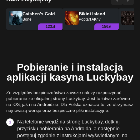
Caishen's Gold
Bikini Island
Af
Bone
Poptart AK47
Mu
123zł
156zł
Pobieranie i instalacja
aplikacji kasyna Luckybay
Ze względów bezpieczeństwa zawsze należy rozpoczynać
pobieranie ze oficjalnej strony Luckybay. Jest to łatwe zarówno
na iOS, jak i na Androidzie. Dla Polska oznacza to, że otrzymasz
najnowszą wersję oraz bezpieczne pliki instalacyjne.
Na telefonie wejdź na stronę Luckybay, dotknij
przycisku pobierania na Androida, a następnie
postępuj zgodnie z instrukcjami wyświetlanymi na