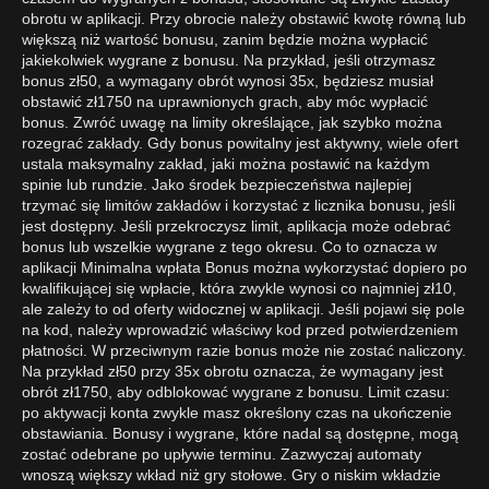
obrotu w aplikacji. Przy obrocie należy obstawić kwotę równą lub
większą niż wartość bonusu, zanim będzie można wypłacić
jakiekolwiek wygrane z bonusu. Na przykład, jeśli otrzymasz
bonus zł50, a wymagany obrót wynosi 35x, będziesz musiał
obstawić zł1750 na uprawnionych grach, aby móc wypłacić
bonus. Zwróć uwagę na limity określające, jak szybko można
rozegrać zakłady. Gdy bonus powitalny jest aktywny, wiele ofert
ustala maksymalny zakład, jaki można postawić na każdym
spinie lub rundzie. Jako środek bezpieczeństwa najlepiej
trzymać się limitów zakładów i korzystać z licznika bonusu, jeśli
jest dostępny. Jeśli przekroczysz limit, aplikacja może odebrać
bonus lub wszelkie wygrane z tego okresu. Co to oznacza w
aplikacji Minimalna wpłata Bonus można wykorzystać dopiero po
kwalifikującej się wpłacie, która zwykle wynosi co najmniej zł10,
ale zależy to od oferty widocznej w aplikacji. Jeśli pojawi się pole
na kod, należy wprowadzić właściwy kod przed potwierdzeniem
płatności. W przeciwnym razie bonus może nie zostać naliczony.
Na przykład zł50 przy 35x obrotu oznacza, że wymagany jest
obrót zł1750, aby odblokować wygrane z bonusu. Limit czasu:
po aktywacji konta zwykle masz określony czas na ukończenie
obstawiania. Bonusy i wygrane, które nadal są dostępne, mogą
zostać odebrane po upływie terminu. Zazwyczaj automaty
wnoszą większy wkład niż gry stołowe. Gry o niskim wkładzie