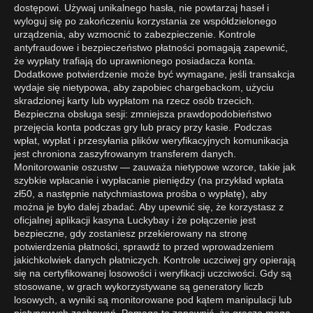
dostępowi. Używaj unikalnego hasła, nie powtarzaj haseł i
wyloguj się po zakończeniu korzystania ze współdzielonego
urządzenia, aby wzmocnić to zabezpieczenie. Kontrole
antyfraudowe i bezpieczeństwo płatności pomagają zapewnić,
że wypłaty trafiają do uprawnionego posiadacza konta.
Dodatkowe potwierdzenie może być wymagane, jeśli transakcja
wydaje się nietypowa, aby zapobiec chargebackom, użyciu
skradzionej karty lub wypłatom na rzecz osób trzecich.
Bezpieczna obsługa sesji: zmniejsza prawdopodobieństwo
przejęcia konta podczas gry lub pracy przy kasie. Podczas
wpłat, wypłat i przesyłania plików weryfikacyjnych komunikacja
jest chroniona zaszyfrowanym transferem danych.
Monitorowanie oszustw — zauważa nietypowe wzorce, takie jak
szybkie wpłacanie i wypłacanie pieniędzy (na przykład wpłata
zł50, a następnie natychmiastowa prośba o wypłatę), aby
można je było dalej zbadać. Aby upewnić się, że korzystasz z
oficjalnej aplikacji kasyna Luckybay i że połączenie jest
bezpieczne, gdy zostaniesz przekierowany na stronę
potwierdzenia płatności, sprawdź to przed wprowadzeniem
jakichkolwiek danych płatniczych. Kontrole uczciwej gry opierają
się na certyfikowanej losowości i weryfikacji uczciwości. Gdy są
stosowane, w grach wykorzystywane są generatory liczb
losowych, a wyniki są monitorowane pod kątem manipulacji lub