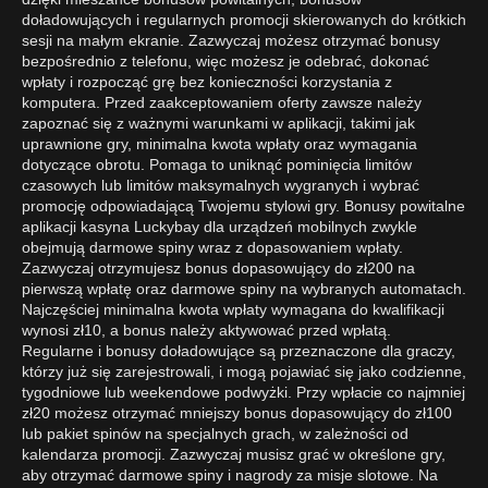
doładowujących i regularnych promocji skierowanych do krótkich
sesji na małym ekranie. Zazwyczaj możesz otrzymać bonusy
bezpośrednio z telefonu, więc możesz je odebrać, dokonać
wpłaty i rozpocząć grę bez konieczności korzystania z
komputera. Przed zaakceptowaniem oferty zawsze należy
zapoznać się z ważnymi warunkami w aplikacji, takimi jak
uprawnione gry, minimalna kwota wpłaty oraz wymagania
dotyczące obrotu. Pomaga to uniknąć pominięcia limitów
czasowych lub limitów maksymalnych wygranych i wybrać
promocję odpowiadającą Twojemu stylowi gry. Bonusy powitalne
aplikacji kasyna Luckybay dla urządzeń mobilnych zwykle
obejmują darmowe spiny wraz z dopasowaniem wpłaty.
Zazwyczaj otrzymujesz bonus dopasowujący do zł200 na
pierwszą wpłatę oraz darmowe spiny na wybranych automatach.
Najczęściej minimalna kwota wpłaty wymagana do kwalifikacji
wynosi zł10, a bonus należy aktywować przed wpłatą.
Regularne i bonusy doładowujące są przeznaczone dla graczy,
którzy już się zarejestrowali, i mogą pojawiać się jako codzienne,
tygodniowe lub weekendowe podwyżki. Przy wpłacie co najmniej
zł20 możesz otrzymać mniejszy bonus dopasowujący do zł100
lub pakiet spinów na specjalnych grach, w zależności od
kalendarza promocji. Zazwyczaj musisz grać w określone gry,
aby otrzymać darmowe spiny i nagrody za misje slotowe. Na