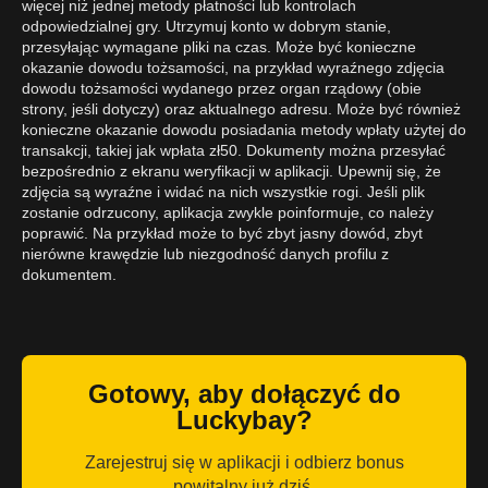
więcej niż jednej metody płatności lub kontrolach
odpowiedzialnej gry. Utrzymuj konto w dobrym stanie,
przesyłając wymagane pliki na czas. Może być konieczne
okazanie dowodu tożsamości, na przykład wyraźnego zdjęcia
dowodu tożsamości wydanego przez organ rządowy (obie
strony, jeśli dotyczy) oraz aktualnego adresu. Może być również
konieczne okazanie dowodu posiadania metody wpłaty użytej do
transakcji, takiej jak wpłata zł50. Dokumenty można przesyłać
bezpośrednio z ekranu weryfikacji w aplikacji. Upewnij się, że
zdjęcia są wyraźne i widać na nich wszystkie rogi. Jeśli plik
zostanie odrzucony, aplikacja zwykle poinformuje, co należy
poprawić. Na przykład może to być zbyt jasny dowód, zbyt
nierówne krawędzie lub niezgodność danych profilu z
dokumentem.
Gotowy, aby dołączyć do
Luckybay?
Zarejestruj się w aplikacji i odbierz bonus
powitalny już dziś.