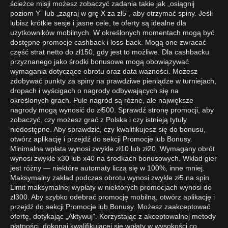
ścieżce misji możesz zobaczyć zadania takie jak „osiągnij
poziom Y” lub „zagraj w grę X za zł5”, aby otrzymać spiny. Jeśli
lubisz krótkie sesje i jasne cele, te oferty są idealne dla
użytkowników mobilnych. W określonych momentach mogą być
dostępne promocje cashback i loss-back. Mogą one zwracać
część strat netto do zł150, gdy jest to możliwe. Dla cashbacku
przyznanego jako środki bonusowe mogą obowiązywać
wymagania dotyczące obrotu oraz data ważności. Możesz
zdobywać punkty za spiny na prawdziwe pieniądze w turniejach,
dropach i wyścigach o nagrody odbywających się na
określonych grach. Pule nagród są różne, ale największe
nagrody mogą wynosić do zł500. Sprawdź stronę promocji, aby
zobaczyć, czy możesz grać z Polska i czy istnieją tytuły
niedostępne. Aby sprawdzić, czy kwalifikujesz się do bonusu,
otwórz aplikację i przejdź do sekcji Promocje lub Bonusy.
Minimalna wpłata wynosi zwykle zł10 lub zł20. Wymagany obrót
wynosi zwykle x30 lub x40 na środkach bonusowych. Wkład gier
jest różny — niektóre automaty liczą się w 100%, inne mniej.
Maksymalny zakład podczas obrotu wynosi zwykle zł5 na spin.
Limit maksymalnej wypłaty w niektórych promocjach wynosi do
zł300. Aby szybko odebrać promocję mobilną, otwórz aplikację i
przejdź do sekcji Promocje lub Bonusy. Możesz zaakceptować
ofertę, dotykając „Aktywuj”. Korzystając z akceptowalnej metody
płatności, dokonaj kwalifikującej się wpłaty w wysokości co