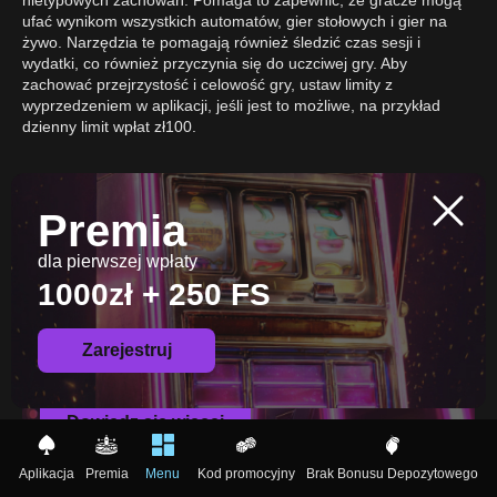
nietypowych zachowań. Pomaga to zapewnić, że gracze mogą
ufać wynikom wszystkich automatów, gier stołowych i gier na
żywo. Narzędzia te pomagają również śledzić czas sesji i
wydatki, co również przyczynia się do uczciwej gry. Aby
zachować przejrzystość i celowość gry, ustaw limity z
wyprzedzeniem w aplikacji, jeśli jest to możliwe, na przykład
dzienny limit wpłat zł100.
Premia
dla pierwszej wpłaty
Bezpieczna gra
1000zł + 250 FS
mobilna
Zarejestruj
Szyfrowanie SSL i potwierdzona uczciwość
Dowiedz się więcej
Aplikacja
Premia
Menu
Kod promocyjny
Brak Bonusu Depozytowego