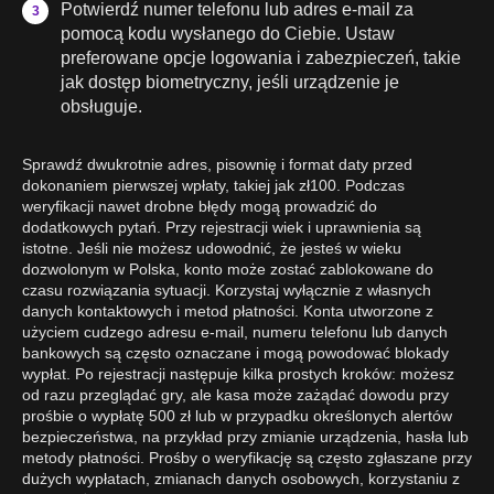
Potwierdź numer telefonu lub adres e-mail za
pomocą kodu wysłanego do Ciebie. Ustaw
preferowane opcje logowania i zabezpieczeń, takie
jak dostęp biometryczny, jeśli urządzenie je
obsługuje.
Sprawdź dwukrotnie adres, pisownię i format daty przed
dokonaniem pierwszej wpłaty, takiej jak zł100. Podczas
weryfikacji nawet drobne błędy mogą prowadzić do
dodatkowych pytań. Przy rejestracji wiek i uprawnienia są
istotne. Jeśli nie możesz udowodnić, że jesteś w wieku
dozwolonym w Polska, konto może zostać zablokowane do
czasu rozwiązania sytuacji. Korzystaj wyłącznie z własnych
danych kontaktowych i metod płatności. Konta utworzone z
użyciem cudzego adresu e-mail, numeru telefonu lub danych
bankowych są często oznaczane i mogą powodować blokady
wypłat. Po rejestracji następuje kilka prostych kroków: możesz
od razu przeglądać gry, ale kasa może zażądać dowodu przy
prośbie o wypłatę 500 zł lub w przypadku określonych alertów
bezpieczeństwa, na przykład przy zmianie urządzenia, hasła lub
metody płatności. Prośby o weryfikację są często zgłaszane przy
dużych wypłatach, zmianach danych osobowych, korzystaniu z