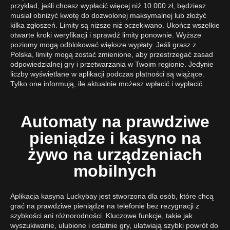
przykład, jeśli chcesz wypłacić więcej niż 10 000 zł, będziesz
musiał obniżyć kwotę do dozwolonej maksymalnej lub złożyć
kilka zgłoszeń. Limity są niższe niż oczekiwano. Ukończ wszelkie
otwarte kroki weryfikacji i sprawdź limity ponownie. Wyższe
poziomy mogą odblokować większe wypłaty. Jeśli grasz z
Polska, limity mogą zostać zmienione, aby przestrzegać zasad
odpowiedzialnej gry i przetwarzania w Twoim regionie. Jedynie
liczby wyświetlane w aplikacji podczas płatności są wiążące.
Tylko one informują, ile aktualnie możesz wpłacić i wypłacić.
Automaty na prawdziwe
pieniądze i kasyno na
żywo na urządzeniach
mobilnych
Aplikacja kasyna Luckybay jest stworzona dla osób, które chcą
grać na prawdziwe pieniądze na telefonie bez rezygnacji z
szybkości ani różnorodności. Kluczowe funkcje, takie jak
wyszukiwanie, ulubione i ostatnie gry, ułatwiają szybki powrót do