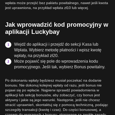
wpłata może przejść bez pakietu powitalnego, nawet jeśli kwota
jest uprawniona, na przykład wpłata zł10 lub więcej.
Jak wprowadzić kod promocyjny w
aplikacji Luckybay
Wejdź do aplikacji i przejdź do sekcji Kasa lub
Wpłata. Wybierz metodę płatności i wpisz kwotę
wpłaty, na przykład zł20.
Może pojawić się pole do wprowadzenia kodu
promocyjnego. Jeśli tak, wybierz Bonus powitalny.
Po dokonaniu wpłaty będziesz musiał poczekać na dodanie
bonusu. Nie dokonuj kolejnej wpłaty od razu, jeśli bonus nie
pojawi się po wpłacie. Najpierw sprawdź powiadomienia w
aplikacji lub sekcję bonusów, aby zobaczyć, czy bonus jest
aktywny i jakie są jego warunki. Następnie, jeśli nie chcesz
stracić uprawnień, skontaktuj się z pomocą techniczną, podając
szczegóły transakcji (kwotę i czas). Do części bonusowej, a
czasem do wygranych z bonusu, stosowane są zwykłe zasady