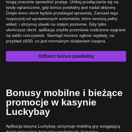
mogą znacznie spowolnić postęp. Unikaj przełączania się na
tytuły ograniczone, gdy bonus powitalny jest nadal aktywny.
Dzięki temu obrót będzie przebiegał sprawniej. Zamiast tego
rozpocznij od uprawnionych automatów, które wnoszą pełny
wkład, i utrzymuj stawki na stałym poziomie. Gdy tylko
ukończysz obrót, aplikacja zwykle przeniesie rozliczone wygrane
na saldo rzeczywiste. Stamtąd możesz zgłosić wypłatę, na
przykład zł100, co jest normalnym działaniem kasjera.
Odbierz bonus powitalny
Bonusy mobilne i bieżące
promocje w kasynie
Luckybay
Aplikacja kasyna Luckybay utrzymuje mobilną grę wciągającą
dzięki mieszance bonusów powitalnych, bonusów