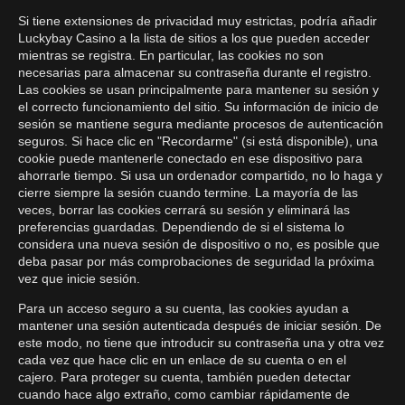
Si tiene extensiones de privacidad muy estrictas, podría añadir
Luckybay Casino a la lista de sitios a los que pueden acceder
mientras se registra. En particular, las cookies no son
necesarias para almacenar su contraseña durante el registro.
Las cookies se usan principalmente para mantener su sesión y
el correcto funcionamiento del sitio. Su información de inicio de
sesión se mantiene segura mediante procesos de autenticación
seguros. Si hace clic en "Recordarme" (si está disponible), una
cookie puede mantenerle conectado en ese dispositivo para
ahorrarle tiempo. Si usa un ordenador compartido, no lo haga y
cierre siempre la sesión cuando termine. La mayoría de las
veces, borrar las cookies cerrará su sesión y eliminará las
preferencias guardadas. Dependiendo de si el sistema lo
considera una nueva sesión de dispositivo o no, es posible que
deba pasar por más comprobaciones de seguridad la próxima
vez que inicie sesión.
Para un acceso seguro a su cuenta, las cookies ayudan a
mantener una sesión autenticada después de iniciar sesión. De
este modo, no tiene que introducir su contraseña una y otra vez
cada vez que hace clic en un enlace de su cuenta o en el
cajero. Para proteger su cuenta, también pueden detectar
cuando hace algo extraño, como cambiar rápidamente de