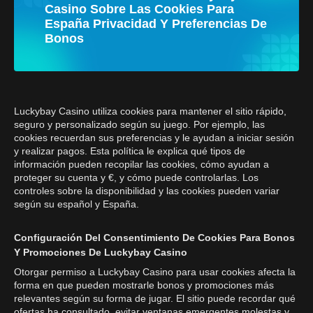
Casino Sobre Las Cookies Para
España Privacidad Y Preferencias De
Bonos
Luckybay Casino utiliza cookies para mantener el sitio rápido,
seguro y personalizado según su juego. Por ejemplo, las
cookies recuerdan sus preferencias y le ayudan a iniciar sesión
y realizar pagos. Esta política le explica qué tipos de
información pueden recopilar las cookies, cómo ayudan a
proteger su cuenta y €, y cómo puede controlarlas. Los
controles sobre la disponibilidad y las cookies pueden variar
según su español y España.
Configuración Del Consentimiento De Cookies Para Bonos
Y Promociones De Luckybay Casino
Otorgar permiso a Luckybay Casino para usar cookies afecta la
forma en que pueden mostrarle bonos y promociones más
relevantes según su forma de jugar. El sitio puede recordar qué
ofertas ha consultado, evitar ventanas emergentes molestas y