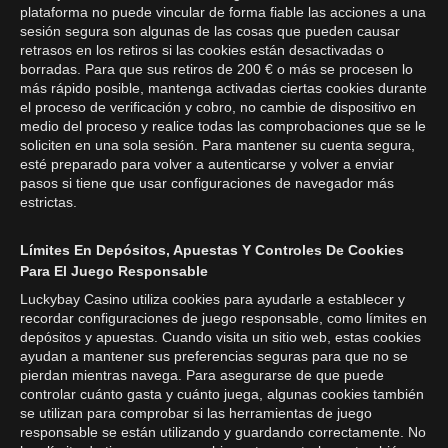
plataforma no puede vincular de forma fiable las acciones a una
sesión segura son algunas de las cosas que pueden causar
retrasos en los retiros si las cookies están desactivadas o
borradas. Para que sus retiros de 200 € o más se procesen lo
más rápido posible, mantenga activadas ciertas cookies durante
el proceso de verificación y cobro, no cambie de dispositivo en
medio del proceso y realice todas las comprobaciones que se le
soliciten en una sola sesión. Para mantener su cuenta segura,
esté preparado para volver a autenticarse y volver a enviar
pasos si tiene que usar configuraciones de navegador más
estrictas.
Límites En Depósitos, Apuestas Y Controles De Cookies
Para El Juego Responsable
Luckybay Casino utiliza cookies para ayudarle a establecer y
recordar configuraciones de juego responsable, como límites en
depósitos y apuestas. Cuando visita un sitio web, estas cookies
ayudan a mantener sus preferencias seguras para que no se
pierdan mientras navega. Para asegurarse de que puede
controlar cuánto gasta y cuánto juega, algunas cookies también
se utilizan para comprobar si las herramientas de juego
responsable se están utilizando y guardando correctamente. No