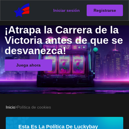
Iniciar sesión
Registrarse
¡Atrapa la Carrera de la
Victoria antes de que se
desvanezca!
Juega ahora
Inicio
Política de cookies
Esta Es La Política De Luckybay