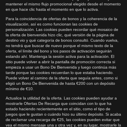
mantener el mismo flujo promocional elegido desde el momento
en que hace clic hasta el momento en que lo activa.
Para la coincidencia de ofertas de bonos y la coherencia de la
visualización, así es como funcionan las cookies de
personalización. Las cookies pueden recordar qué mosaico de
la oferta de bienvenida hizo clic, qué versión de la página de
destino vio y qué categoría de bonos consultó. Cuando vuelva,
no tendrá que buscar de nuevo porque el mismo texto de la
oferta, el límite del bono y los pasos de activación seguirán
estando ahí. Mantenga la sesión activa para la activación. El
sitio puede volver a abrir la pantalla de promoción correcta si
empieza a usar un Bono De Bienvenida y luego continúa más
tarde porque las cookies recuerdan lo que estaba haciendo.
Puede volver al camino de la oferta que seguía antes, como si
eligió un Bono De Bienvenida de hasta €200 con un depósito
mínimo de €10.
Actualice la utilidad de la oferta. Las cookies pueden ayudar a
mostrarle Ofertas De Recarga que coincidan con lo que ha
estado haciendo recientemente en el sitio, como el tipo de
juegos que le gustan o cuándo hizo su último depósito. Si acaba
de reclamar una recarga de €25, las cookies pueden evitar que
vea el mismo mensaje una y otra vez y, en su lugar, mostrarle la