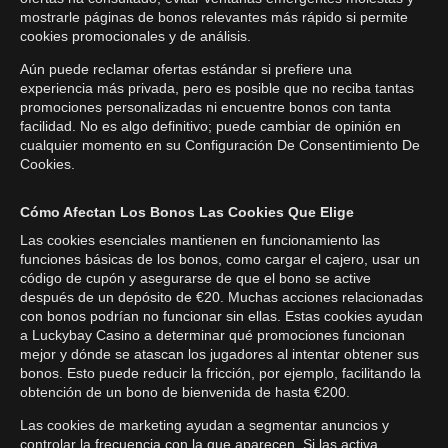
mostrarle páginas de bonos relevantes más rápido si permite
cookies promocionales y de análisis.
Aún puede reclamar ofertas estándar si prefiere una
experiencia más privada, pero es posible que no reciba tantas
promociones personalizadas ni encuentre bonos con tanta
facilidad. No es algo definitivo; puede cambiar de opinión en
cualquier momento en su Configuración De Consentimiento De
Cookies.
Cómo Afectan Los Bonos Las Cookies Que Elige
Las cookies esenciales mantienen en funcionamiento las
funciones básicas de los bonos, como cargar el cajero, usar un
código de cupón y asegurarse de que el bono se active
después de un depósito de €20. Muchas acciones relacionadas
con bonos podrían no funcionar sin ellas. Estas cookies ayudan
a Luckybay Casino a determinar qué promociones funcionan
mejor y dónde se atascan los jugadores al intentar obtener sus
bonos. Esto puede reducir la fricción, por ejemplo, facilitando la
obtención de un bono de bienvenida de hasta €200.
Las cookies de marketing ayudan a segmentar anuncios y
controlar la frecuencia con la que aparecen. Si las activa,