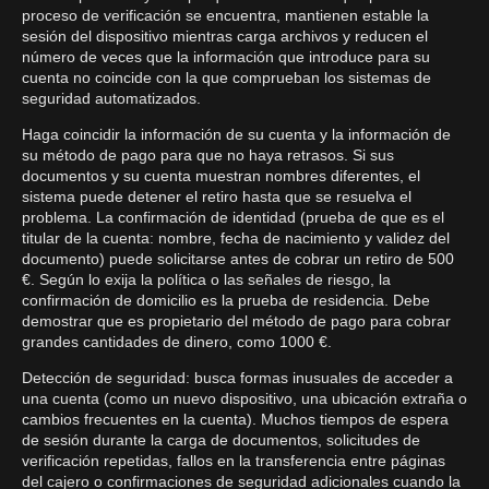
proceso de verificación se encuentra, mantienen estable la
sesión del dispositivo mientras carga archivos y reducen el
número de veces que la información que introduce para su
cuenta no coincide con la que comprueban los sistemas de
seguridad automatizados.
Haga coincidir la información de su cuenta y la información de
su método de pago para que no haya retrasos. Si sus
documentos y su cuenta muestran nombres diferentes, el
sistema puede detener el retiro hasta que se resuelva el
problema. La confirmación de identidad (prueba de que es el
titular de la cuenta: nombre, fecha de nacimiento y validez del
documento) puede solicitarse antes de cobrar un retiro de 500
€. Según lo exija la política o las señales de riesgo, la
confirmación de domicilio es la prueba de residencia. Debe
demostrar que es propietario del método de pago para cobrar
grandes cantidades de dinero, como 1000 €.
Detección de seguridad: busca formas inusuales de acceder a
una cuenta (como un nuevo dispositivo, una ubicación extraña o
cambios frecuentes en la cuenta). Muchos tiempos de espera
de sesión durante la carga de documentos, solicitudes de
verificación repetidas, fallos en la transferencia entre páginas
del cajero o confirmaciones de seguridad adicionales cuando la