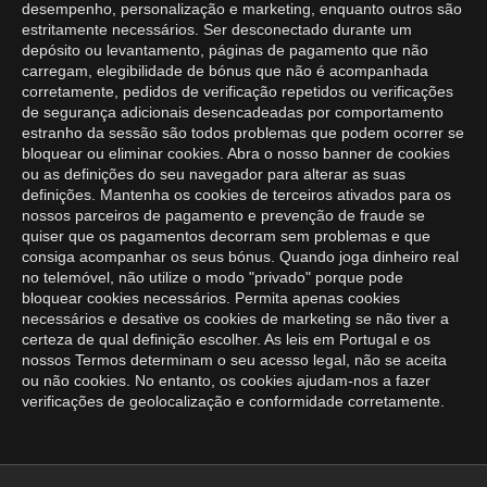
desempenho, personalização e marketing, enquanto outros são
estritamente necessários. Ser desconectado durante um
depósito ou levantamento, páginas de pagamento que não
carregam, elegibilidade de bónus que não é acompanhada
corretamente, pedidos de verificação repetidos ou verificações
de segurança adicionais desencadeadas por comportamento
estranho da sessão são todos problemas que podem ocorrer se
bloquear ou eliminar cookies. Abra o nosso banner de cookies
ou as definições do seu navegador para alterar as suas
definições. Mantenha os cookies de terceiros ativados para os
nossos parceiros de pagamento e prevenção de fraude se
quiser que os pagamentos decorram sem problemas e que
consiga acompanhar os seus bónus. Quando joga dinheiro real
no telemóvel, não utilize o modo "privado" porque pode
bloquear cookies necessários. Permita apenas cookies
necessários e desative os cookies de marketing se não tiver a
certeza de qual definição escolher. As leis em Portugal e os
nossos Termos determinam o seu acesso legal, não se aceita
ou não cookies. No entanto, os cookies ajudam-nos a fazer
verificações de geolocalização e conformidade corretamente.