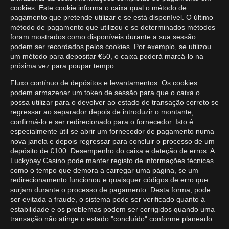
cookies. Este cookie informa o caixa qual o método de
pagamento que pretende utilizar e se está disponível. O último
método de pagamento que utilizou e se determinados métodos
foram mostrados como disponíveis durante a sua sessão
podem ser recordados pelos cookies. Por exemplo, se utilizou
um método para depositar €50, o caixa poderá marcá-lo na
próxima vez para poupar tempo.
Fluxo contínuo de depósitos e levantamentos. Os cookies
podem armazenar um token de sessão para que o caixa o
possa utilizar para o devolver ao estado de transação correto se
regressar ao separador depois de introduzir o montante,
confirmá-lo e ser redirecionado para o fornecedor. Isto é
especialmente útil se abrir um fornecedor de pagamento numa
nova janela e depois regressar para concluir o processo de um
depósito de €100. Desempenho do caixa e deteção de erros. A
Luckybay Casino pode manter registo de informações técnicas
como o tempo que demora a carregar uma página, se um
redirecionamento funcionou e quaisquer códigos de erro que
surjam durante o processo de pagamento. Desta forma, pode
ser evitada a fraude, o sistema pode ser verificado quanto à
estabilidade e os problemas podem ser corrigidos quando uma
transação não atinge o estado "concluído" conforme planeado.