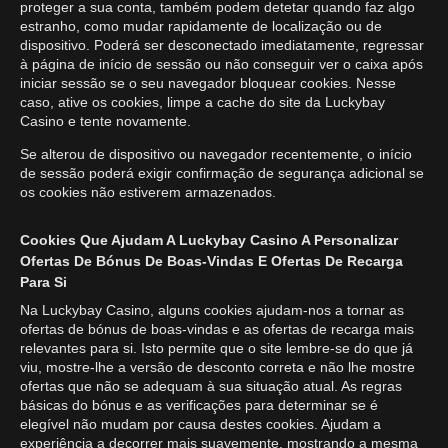
proteger a sua conta, também podem detetar quando faz algo
estranho, como mudar rapidamente de localização ou de
dispositivo. Poderá ser desconectado imediatamente, regressar
à página de início de sessão ou não conseguir ver o caixa após
iniciar sessão se o seu navegador bloquear cookies. Nesse
caso, ative os cookies, limpe a cache do site da Luckybay
Casino e tente novamente.
Se alterou de dispositivo ou navegador recentemente, o início
de sessão poderá exigir confirmação de segurança adicional se
os cookies não estiverem armazenados.
Cookies Que Ajudam A Luckybay Casino A Personalizar
Ofertas De Bónus De Boas-Vindas E Ofertas De Recarga
Para Si
Na Luckybay Casino, alguns cookies ajudam-nos a tornar as
ofertas de bónus de boas-vindas e as ofertas de recarga mais
relevantes para si. Isto permite que o site lembre-se do que já
viu, mostre-lhe a versão de desconto correta e não lhe mostre
ofertas que não se adequam à sua situação atual. As regras
básicas do bónus e as verificações para determinar se é
elegível não mudam por causa destes cookies. Ajudam a
experiência a decorrer mais suavemente, mostrando a mesma