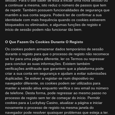
sessão. Para o site saber se está a iniciar uma nova sessão ou
a continuar a mesma, isto reduz o número de passos que tem
de repetir. Também possuem funcionalidades de segurança que
mantêm a sua conta segura. Poderá ter de confirmar a sua
identidade com mais frequência quando os cookies estiverem
bloqueados ou eliminados, e algumas funções de registo e
início de sessão podem não funcionar tão bem.
O Que Fazem Os Cookies Durante O Registo
Os cookies podem armazenar dados temporários de sessão
durante o registo para que o processo de registo não recomece
se for para uma página diferente, ler os Termos ou regressar
para concluir as suas informações. Existem também
verificações antifraude que garantem que a plataforma pode
criar a sua conta em segurança e ajudam a evitar submissões
duplicadas. Se estiver a registar-se num dispositivo ou
navegador diferente, os cookies podem ser utilizados para
manter a sessão ativa enquanto verifica o seu email ou número
de telefone. Desta forma, pode regressar ao mesmo passo no
processo de registo sem ter de começar do início. Permitir
cookies para a Luckybay Casino, atualizar a página e iniciar
novamente o processo de registo na mesma janela do
navegador pode resolver quaisquer problemas que esteja a ter.