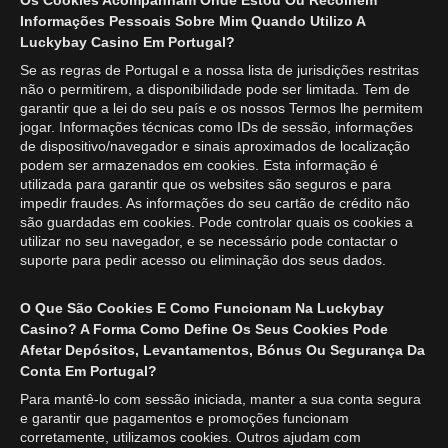
Informações Pessoais Sobre Mim Quando Utilizo A
Luckybay Casino Em Portugal?
Se as regras de Portugal e a nossa lista de jurisdições restritas
não o permitirem, a disponibilidade pode ser limitada. Tem de
garantir que a lei do seu país e os nossos Termos lhe permitem
jogar. Informações técnicas como IDs de sessão, informações
de dispositivo/navegador e sinais aproximados de localização
podem ser armazenados em cookies. Esta informação é
utilizada para garantir que os websites são seguros e para
impedir fraudes. As informações do seu cartão de crédito não
são guardadas em cookies. Pode controlar quais os cookies a
utilizar no seu navegador, e se necessário pode contactar o
suporte para pedir acesso ou eliminação dos seus dados.
O Que São Cookies E Como Funcionam Na Luckybay
Casino? A Forma Como Define Os Seus Cookies Pode
Afetar Depósitos, Levantamentos, Bónus Ou Segurança Da
Conta Em Portugal?
Para mantê-lo com sessão iniciada, manter a sua conta segura
e garantir que pagamentos e promoções funcionam
corretamente, utilizamos cookies. Outros ajudam com