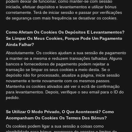
podem deixar de funcionar, como manter-se com sessão
iniciada, efetuar depósitos e levantamentos e utilizar bónus
corretamente. Terá de iniciar sessão e passar por verificações
de segurança com mais frequência se desativar os cookies.
Como Afetam Os Cookies Os Depósitos E Levantamentos?
Se Limpar Os Meus Cookies, Porque Pode Um Pagamento
Ainda Falhar?
Absolutamente. Os cookies ajudam a sua sessão de pagamento
a manter-se a mesma e reduzem transações falhadas. Alguns
bancos e fornecedores de pagamento podem rejeitar a
transação se limpar os seus cookies a meio desta. Se o
depósito não for processado, atualize a página, inicie sessão
novamente e tente novamente com os mesmos passos.
Mantenha os cookies ativados até ver o ecrã de confirmação
para levantamentos. Depois, verifique o seu email para o ID do
pedido.
Se Utilizar O Modo Privado, O Que Acontecerá? Como
Acompanham Os Cookies Os Termos Dos Bónus?
Os cookies podem ligar a sua sessão a coisas como
elegibilidade para bónus, progresso de apostas e limites de