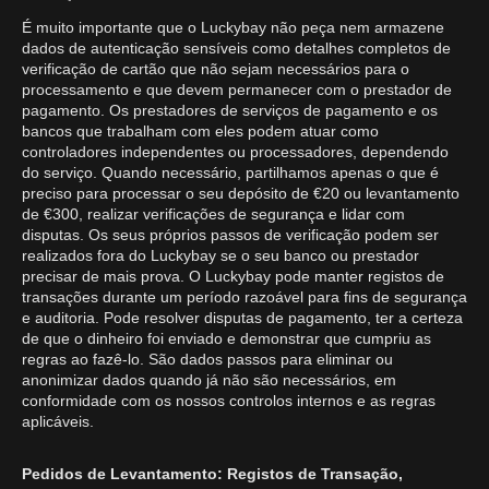
É muito importante que o Luckybay não peça nem armazene
dados de autenticação sensíveis como detalhes completos de
verificação de cartão que não sejam necessários para o
processamento e que devem permanecer com o prestador de
pagamento. Os prestadores de serviços de pagamento e os
bancos que trabalham com eles podem atuar como
controladores independentes ou processadores, dependendo
do serviço. Quando necessário, partilhamos apenas o que é
preciso para processar o seu depósito de €20 ou levantamento
de €300, realizar verificações de segurança e lidar com
disputas. Os seus próprios passos de verificação podem ser
realizados fora do Luckybay se o seu banco ou prestador
precisar de mais prova. O Luckybay pode manter registos de
transações durante um período razoável para fins de segurança
e auditoria. Pode resolver disputas de pagamento, ter a certeza
de que o dinheiro foi enviado e demonstrar que cumpriu as
regras ao fazê-lo. São dados passos para eliminar ou
anonimizar dados quando já não são necessários, em
conformidade com os nossos controlos internos e as regras
aplicáveis.
Pedidos de Levantamento: Registos de Transação,