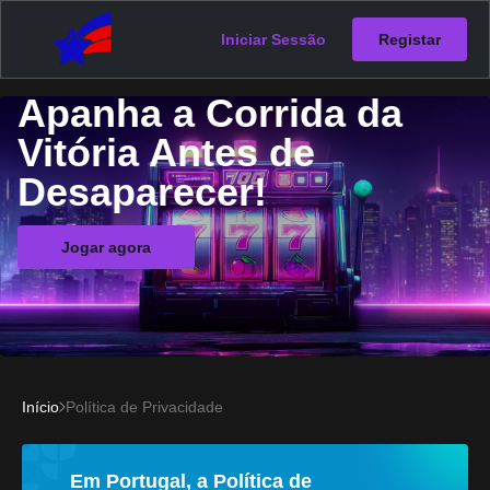
Iniciar Sessão
Registar
Apanha a Corrida da
Vitória Antes de
Desaparecer!
Jogar agora
Início
Política de Privacidade
Em Portugal, a Política de