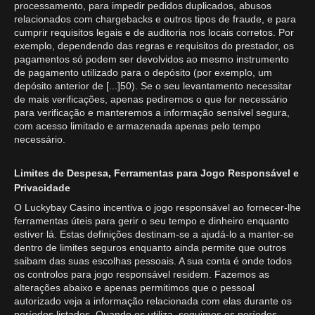
processamento, para impedir pedidos duplicados, abusos
relacionados com chargebacks e outros tipos de fraude, e para
cumprir requisitos legais e de auditoria nos locais corretos. Por
exemplo, dependendo das regras e requisitos do prestador, os
pagamentos só podem ser devolvidos ao mesmo instrumento
de pagamento utilizado para o depósito (por exemplo, um
depósito anterior de [...]50). Se o seu levantamento necessitar
de mais verificações, apenas pediremos o que for necessário
para verificação e manteremos a informação sensível segura,
com acesso limitado e armazenada apenas pelo tempo
necessário.
Limites de Despesa, Ferramentas para Jogo Responsável e
Privacidade
O Luckybay Casino incentiva o jogo responsável ao fornecer-lhe
ferramentas úteis para gerir o seu tempo e dinheiro enquanto
estiver lá. Estas definições destinam-se a ajudá-lo a manter-se
dentro de limites seguros enquanto ainda permite que outros
saibam das suas escolhas pessoais. A sua conta é onde todos
os controlos para jogo responsável residem. Fazemos as
alterações abaixo e apenas permitimos que o pessoal
autorizado veja a informação relacionada com elas durante os
períodos listados. Quando os utiliza, seguimos os períodos