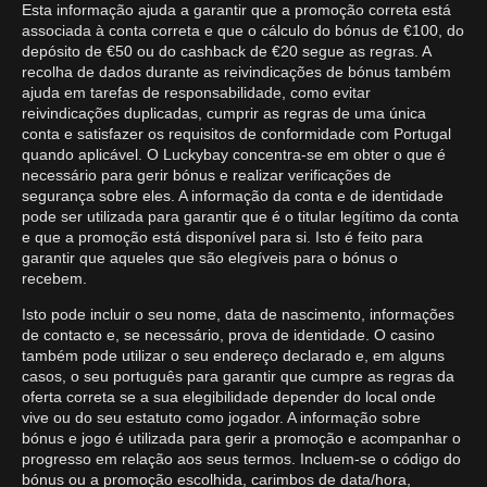
Esta informação ajuda a garantir que a promoção correta está
associada à conta correta e que o cálculo do bónus de €100, do
depósito de €50 ou do cashback de €20 segue as regras. A
recolha de dados durante as reivindicações de bónus também
ajuda em tarefas de responsabilidade, como evitar
reivindicações duplicadas, cumprir as regras de uma única
conta e satisfazer os requisitos de conformidade com Portugal
quando aplicável. O Luckybay concentra-se em obter o que é
necessário para gerir bónus e realizar verificações de
segurança sobre eles. A informação da conta e de identidade
pode ser utilizada para garantir que é o titular legítimo da conta
e que a promoção está disponível para si. Isto é feito para
garantir que aqueles que são elegíveis para o bónus o
recebem.
Isto pode incluir o seu nome, data de nascimento, informações
de contacto e, se necessário, prova de identidade. O casino
também pode utilizar o seu endereço declarado e, em alguns
casos, o seu português para garantir que cumpre as regras da
oferta correta se a sua elegibilidade depender do local onde
vive ou do seu estatuto como jogador. A informação sobre
bónus e jogo é utilizada para gerir a promoção e acompanhar o
progresso em relação aos seus termos. Incluem-se o código do
bónus ou a promoção escolhida, carimbos de data/hora,