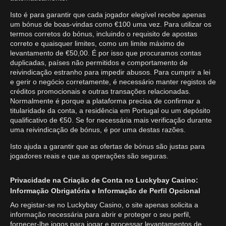
Isto é para garantir que cada jogador elegível recebe apenas
um bónus de boas-vindas como €100 uma vez. Para utilizar os
termos corretos do bónus, incluindo o requisito de apostas
correto e quaisquer limites, como um limite máximo de
levantamento de €50,00. É por isso que procuramos contas
duplicadas, países não permitidos e comportamento de
reivindicação estranho para impedir abusos. Para cumprir a lei
e gerir o negócio corretamente, é necessário manter registos de
créditos promocionais e outras transações relacionadas.
Normalmente é porque a plataforma precisa de confirmar a
titularidade da conta, a residência em Portugal ou um depósito
qualificativo de €50. Se for necessária mais verificação durante
uma reivindicação de bónus, é por uma destas razões.
Isto ajuda a garantir que as ofertas de bónus são justas para
jogadores reais e que as operações são seguras.
Privacidade na Criação de Conta no Luckybay Casino:
Informação Obrigatória e Informação de Perfil Opcional
Ao registar-se no Luckybay Casino, o site apenas solicita a
informação necessária para abrir e proteger o seu perfil,
fornecer-lhe jogos para jogar e processar levantamentos de