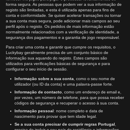
forma segura. As pessoas que podem ver a sua informação de
registo são limitadas, e esta é utilizada apenas para fins de
conta e conformidade. Se quiser acelerar transações ou tornar
a sua conta mais segura, pode adicionar mais campos ao seu
perfil após o registo. Os pedidos de mais informação estão
normalmente relacionados com a verificação de identidade, a
segurança dos pagamentos e a garantia de jogo responsável.
Para criar uma conta e garantir que cumpre os requisitos, o
Luckybay geralmente precisa de um conjunto básico de
informação sua aquando do registo. Estes campos são
utilizados para verificações básicas de segurança e para
configurar o seu início de sessão.
Informação sobre a sua conta
, como o seu nome de
utilizador (ou ID da conta) e uma palavra-passe forte.
Informação de contacto
, como um endereço de email e,
por vezes, um número de telefone, para que possa receber
códigos de segurança e recuperar o acesso à sua conta.
Informação pessoal
: nome completo e data de
nascimento para provar que tem idade legal.
Se a sua conta precisar de cumprir regras Portugal
,
precisa de incluir o seu país de residência e informações