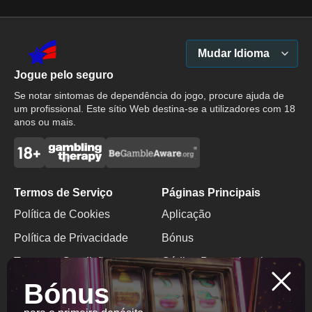
Mudar Idioma
Jogue pelo seguro
Se notar sintomas de dependência do jogo, procure ajuda de
um profissional. Este sítio Web destina-se a utilizadores com 18
anos ou mais.
Termos de Serviço
Páginas Principais
Política de Cookies
Aplicação
Política de Privacidade
Bónus
Termos e Condições
Código Promocional
Bónus
Jogo Responsável
Bónus Sem Depósito