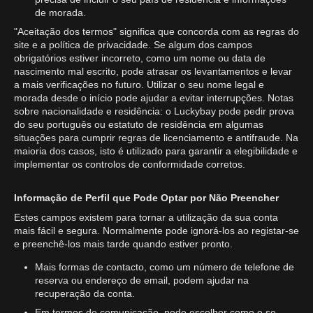
de morada.
"Aceitação dos termos" significa que concorda com as regras do
site e a política de privacidade. Se algum dos campos
obrigatórios estiver incorreto, como um nome ou data de
nascimento mal escrito, pode atrasar os levantamentos e levar
a mais verificações no futuro. Utilizar o seu nome legal e
morada desde o início pode ajudar a evitar interrupções. Notas
sobre nacionalidade e residência: o Luckybay pode pedir prova
do seu português ou estatuto de residência em algumas
situações para cumprir regras de licenciamento e antifraude. Na
maioria dos casos, isto é utilizado para garantir a elegibilidade e
implementar os controlos de conformidade corretos.
Informação de Perfil que Pode Optar por Não Preencher
Estes campos existem para tornar a utilização da sua conta
mais fácil e segura. Normalmente pode ignorá-los ao registar-se
e preenchê-los mais tarde quando estiver pronto.
Mais formas de contacto, como um número de telefone de
reserva ou endereço de email, podem ajudar na
recuperação da conta.
Em termos de comunicação, pode escolher como e se