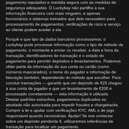
pagamento reputados e mantida segura com as medidas de
segurança adequadas. O Luckybay não partilha a sua
informação financeira com mais ninguém, e apenas
funcionários e sistemas treinados que dela necessitem para
processamento de pagamentos, verificações de risco e serviço
ao cliente podem aceder a ela.
Porquê e que tipo de dados bancários processamos: o
Luckybay pode processar informação como o tipo de método de
pagamento, o montante a enviar ou receber, a data e hora da
transação, identificadores de transação e o estado do
pagamento para permitir depósitos e levantamentos. Podemos
obter parte da informação da sua conta ou cartão (como
números mascarados), o nome do pagador e informação de
faturação também, dependendo do método que escolher. Para
concluir transações — garantir que um depósito de €25 chegou
à sua conta de jogador e que um levantamento de €200 é
processado corretamente — esta informação é utilizada.
Detetar padrões estranhos, pagamentos duplicados ou
atividade não autorizada para impedir fraudes e chargebacks.
Cumprir a lei e ajudar com verificações KYC, AML e de jogo
responsável quando necessárias. Ajudar! Se nos contactar
sobre um depósito pendente €, utilizaremos referências de
transação para localizar um pagamento.