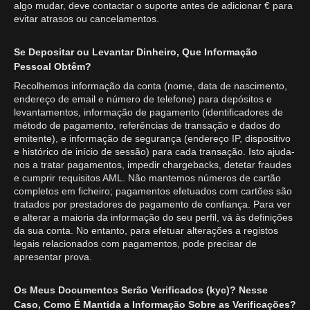
algo mudar, deve contactar o suporte antes de adicionar € para
evitar atrasos ou cancelamentos.
Se Depositar ou Levantar Dinheiro, Que Informação
Pessoal Obtêm?
Recolhemos informação da conta (nome, data de nascimento,
endereço de email e número de telefone) para depósitos e
levantamentos, informação de pagamento (identificadores de
método de pagamento, referências de transação e dados do
emitente), e informação de segurança (endereço IP, dispositivo
e histórico de início de sessão) para cada transação. Isto ajuda-
nos a tratar pagamentos, impedir chargebacks, detetar fraudes
e cumprir requisitos AML. Não mantemos números de cartão
completos em ficheiro; pagamentos efetuados com cartões são
tratados por prestadores de pagamento de confiança. Para ver
e alterar a maioria da informação do seu perfil, vá às definições
da sua conta. No entanto, para efetuar alterações a registos
legais relacionados com pagamentos, pode precisar de
apresentar prova.
Os Meus Documentos Serão Verificados (kyc)? Nesse
Caso, Como É Mantida a Informação Sobre as Verificações?