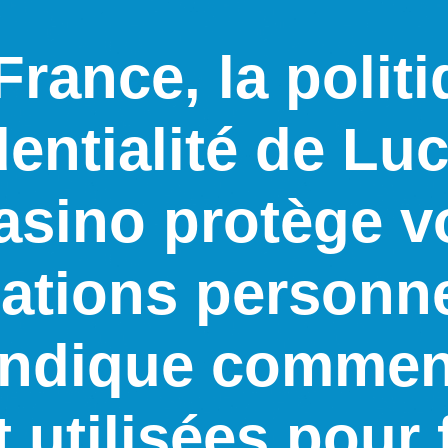
rance, la polit
dentialité de Lu
asino protège v
ations personne
indique comment
 utilisées pour 