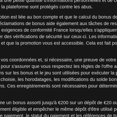
a une petite quantité d'informations personnelles et de c
 la plateforme sont protégés contre les abus.
otion est liée au bon compte et que le calcul du bonus
 réclamations de bonus aide également aux tâches de res
 exigences de conformité France lorsqu'elles s'appliquen
 des vérifications de sécurité sur ceux-ci. Les informati
 et que la promotion vous est accessible. Cela est fait p
 vos coordonnées et, si nécessaire, une preuve de votre i
pour s'assurer que vous respectez les règles de l'offre ap
s sur les bonus et le jeu sont utilisées pour exécuter la
 choisie, les horodatages, les modifications du solde bon
ns. Ces enregistrements sont nécessaires pour détermine
me un bonus assorti jusqu'à €200 sur un dépôt de €20 ou
nement éligible et empêcher le même dépôt d'être utilisé 
de paiement, le statut du paiement et les références de t