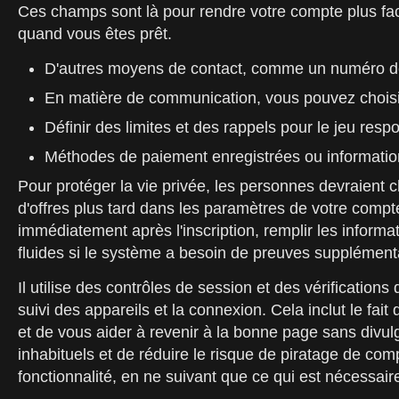
Ces champs sont là pour rendre votre compte plus facile
quand vous êtes prêt.
D'autres moyens de contact, comme un numéro de 
En matière de communication, vous pouvez choisi
Définir des limites et des rappels pour le jeu respo
Méthodes de paiement enregistrées ou informations 
Pour protéger la vie privée, les personnes devraient 
d'offres plus tard dans les paramètres de votre compte
immédiatement après l'inscription, remplir les informa
fluides si le système a besoin de preuves supplément
Il utilise des contrôles de session et des vérifications
suivi des appareils et la connexion. Cela inclut le fa
et de vous aider à revenir à la bonne page sans divul
inhabituels et de réduire le risque de piratage de comp
fonctionnalité, en ne suivant que ce qui est nécessair