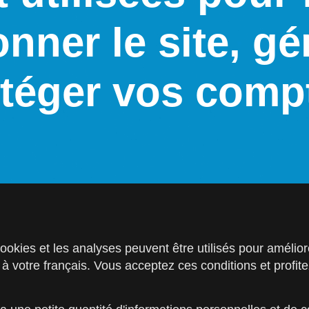
nner le site, gé
téger vos comp
okies et les analyses peuvent être utilisés pour amélio
ou à votre français. Vous acceptez ces conditions et prof