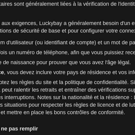
ires sont généralement liées à la vérification de l'ident
 aux exigences, Luckybay a généralement besoin d'un en
cations de sécurité de base et pour configurer votre conne
 d'utilisateur (ou identifiant de compte) et un mot de pa
ois un numéro de téléphone, afin que vous puissiez rece
 de naissance pour prouver que vous avez l'âge légal.
ce
, vous devez inclure votre pays de résidence et vos in
ez les règles du site et la politique de confidentialité.
t ralentir les retraits et entraîner des vérifications sup
es interruptions. Notes sur la nationalité et la résidenc
 situations pour respecter les règles de licence et de lut
s et mettre en place les bons contrôles de conformité.
 ne pas remplir