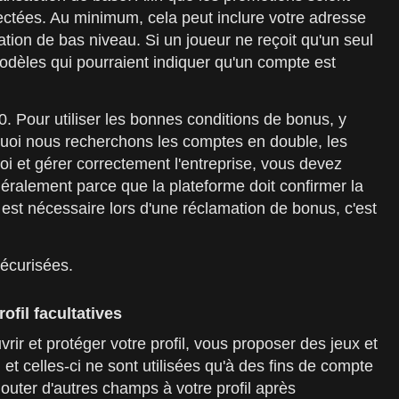
llectées. Au minimum, cela peut inclure votre adresse
sation de bas niveau. Si un joueur ne reçoit qu'un seul
odèles qui pourraient indiquer qu'un compte est
. Pour utiliser les bonnes conditions de bonus, y
uoi nous recherchons les comptes en double, les
oi et gérer correctement l'entreprise, vous devez
néralement parce que la plateforme doit confirmer la
 est nécessaire lors d'une réclamation de bonus, c'est
sécurisées.
ofil facultatives
r et protéger votre profil, vous proposer des jeux et
, et celles-ci ne sont utilisées qu'à des fins de compte
outer d'autres champs à votre profil après