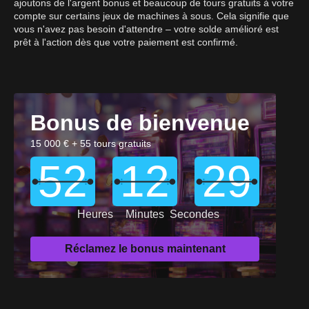
ajoutons de l'argent bonus et beaucoup de tours gratuits à votre
compte sur certains jeux de machines à sous. Cela signifie que
vous n'avez pas besoin d'attendre – votre solde amélioré est
prêt à l'action dès que votre paiement est confirmé.
Bonus de bienvenue
15 000 € + 55 tours gratuits
52
12
28
Heures
Minutes
Secondes
Réclamez le bonus maintenant