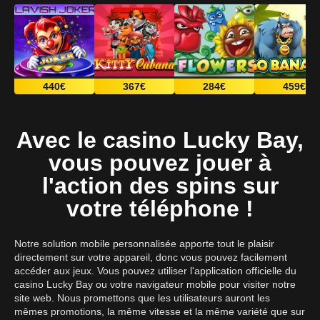
440€
367€
284€
459€
Avec le casino Lucky Bay,
vous pouvez jouer à
l'action des spins sur
votre téléphone !
Notre solution mobile personnalisée apporte tout le plaisir
directement sur votre appareil, donc vous pouvez facilement
accéder aux jeux. Vous pouvez utiliser l'application officielle du
casino Lucky Bay ou votre navigateur mobile pour visiter notre
site web. Nous promettons que les utilisateurs auront les
mêmes promotions, la même vitesse et la même variété que sur