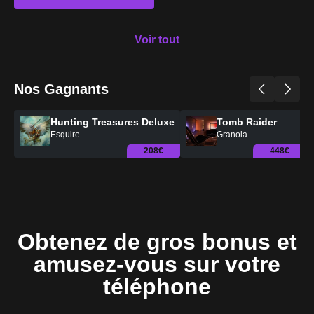
Voir tout
Nos Gagnants
Hunting Treasures Deluxe
Tomb Raider
Esquire
Granola
208€
448€
Obtenez de gros bonus et
amusez-vous sur votre
téléphone