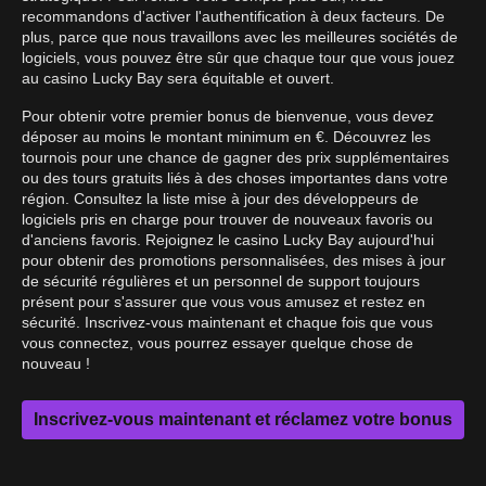
recommandons d'activer l'authentification à deux facteurs. De
plus, parce que nous travaillons avec les meilleures sociétés de
logiciels, vous pouvez être sûr que chaque tour que vous jouez
au casino Lucky Bay sera équitable et ouvert.
Pour obtenir votre premier bonus de bienvenue, vous devez
déposer au moins le montant minimum en €. Découvrez les
tournois pour une chance de gagner des prix supplémentaires
ou des tours gratuits liés à des choses importantes dans votre
région. Consultez la liste mise à jour des développeurs de
logiciels pris en charge pour trouver de nouveaux favoris ou
d'anciens favoris. Rejoignez le casino Lucky Bay aujourd'hui
pour obtenir des promotions personnalisées, des mises à jour
de sécurité régulières et un personnel de support toujours
présent pour s'assurer que vous vous amusez et restez en
sécurité. Inscrivez-vous maintenant et chaque fois que vous
vous connectez, vous pourrez essayer quelque chose de
nouveau !
Inscrivez-vous maintenant et réclamez votre bonus