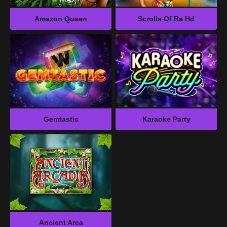
Amazon Queen
Scrolls Of Ra Hd
Gemtastic
Karaoke Party
Ancient Arca