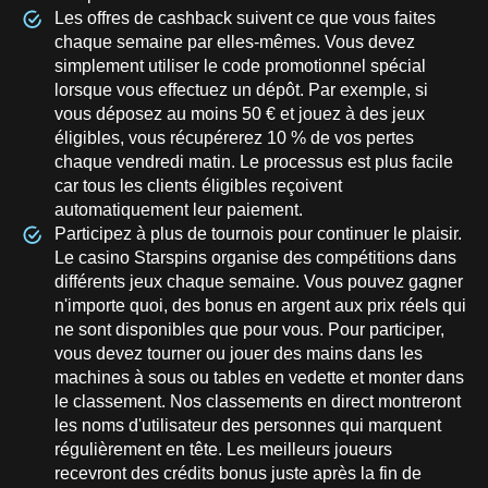
Les offres de cashback suivent ce que vous faites
chaque semaine par elles-mêmes. Vous devez
simplement utiliser le code promotionnel spécial
lorsque vous effectuez un dépôt. Par exemple, si
vous déposez au moins 50 € et jouez à des jeux
éligibles, vous récupérerez 10 % de vos pertes
chaque vendredi matin. Le processus est plus facile
car tous les clients éligibles reçoivent
automatiquement leur paiement.
Participez à plus de tournois pour continuer le plaisir.
Le casino Starspins organise des compétitions dans
différents jeux chaque semaine. Vous pouvez gagner
n'importe quoi, des bonus en argent aux prix réels qui
ne sont disponibles que pour vous. Pour participer,
vous devez tourner ou jouer des mains dans les
machines à sous ou tables en vedette et monter dans
le classement. Nos classements en direct montreront
les noms d'utilisateur des personnes qui marquent
régulièrement en tête. Les meilleurs joueurs
recevront des crédits bonus juste après la fin de