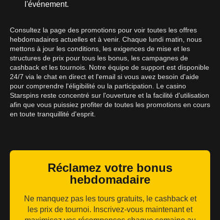
l'événement.
Consultez la page des promotions pour voir toutes les offres
hebdomadaires actuelles et à venir. Chaque lundi matin, nous
mettons à jour les conditions, les exigences de mise et les
structures de prix pour tous les bonus, les campagnes de
cashback et les tournois. Notre équipe de support est disponible
24/7 via le chat en direct et l'email si vous avez besoin d'aide
pour comprendre l'éligibilité ou la participation. Le casino
Starspins reste concentré sur l'ouverture et la facilité d'utilisation
afin que vous puissiez profiter de toutes les promotions en cours
en toute tranquillité d'esprit.
Réclamez votre bonus
hebdomadaire
Ne manquez pas les tours gratuits, le cashback et
les prix de tournoi. Inscrivez-vous maintenant et