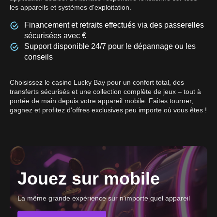
les appareils et systèmes d'exploitation.
Financement et retraits effectués via des passerelles
sécurisées avec €
Support disponible 24/7 pour le dépannage ou les
conseils
Choisissez le casino Lucky Bay pour un confort total, des
transferts sécurisés et une collection complète de jeux – tout à
portée de main depuis votre appareil mobile. Faites tourner,
gagnez et profitez d'offres exclusives peu importe où vous êtes !
Jouez sur mobile
La même grande expérience sur n'importe quel appareil