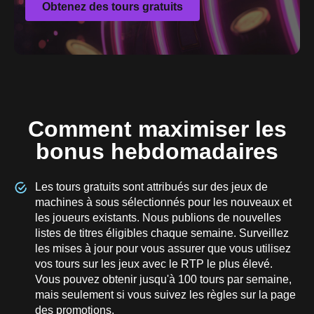
Obtenez des tours gratuits
Comment maximiser les
bonus hebdomadaires
Les tours gratuits sont attribués sur des jeux de
machines à sous sélectionnés pour les nouveaux et
les joueurs existants. Nous publions de nouvelles
listes de titres éligibles chaque semaine. Surveillez
les mises à jour pour vous assurer que vous utilisez
vos tours sur les jeux avec le RTP le plus élevé.
Vous pouvez obtenir jusqu'à 100 tours par semaine,
mais seulement si vous suivez les règles sur la page
des promotions.