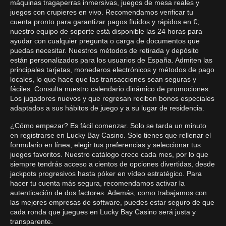
máquinas tragaperras inmersivas, juegos de mesa reales y
juegos con crupieres en vivo. Recomendamos verificar tu
cuenta pronto para garantizar pagos fluidos y rápidos en €;
nuestro equipo de soporte está disponible las 24 horas para
ayudar con cualquier pregunta o carga de documentos que
puedas necesitar. Nuestros métodos de retirada y depósito
están personalizados para los usuarios de España. Admiten las
principales tarjetas, monederos electrónicos y métodos de pago
locales, lo que hace que las transacciones sean seguras y
fáciles. Consulta nuestro calendario dinámico de promociones.
Los jugadores nuevos y que regresan reciben bonos especiales
adaptados a sus hábitos de juego y a su lugar de residencia.
¿Cómo empezar? Es fácil comenzar. Solo se tarda un minuto
en registrarse en Lucky Bay Casino. Solo tienes que rellenar el
formulario en línea, elegir tus preferencias y seleccionar tus
juegos favoritos. Nuestro catálogo crece cada mes, por lo que
siempre tendrás acceso a cientos de opciones divertidas, desde
jackpots progresivos hasta póker en vídeo estratégico. Para
hacer tu cuenta más segura, recomendamos activar la
autenticación de dos factores. Además, como trabajamos con
las mejores empresas de software, puedes estar seguro de que
cada ronda que juegues en Lucky Bay Casino será justa y
transparente.