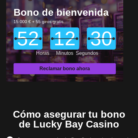
Bono de bienvenida
15 000 € + 55 giros gratis
52
12
28
Horas
Minutos
Segundos
Reclamar bono ahora
Cómo asegurar tu bono
de Lucky Bay Casino