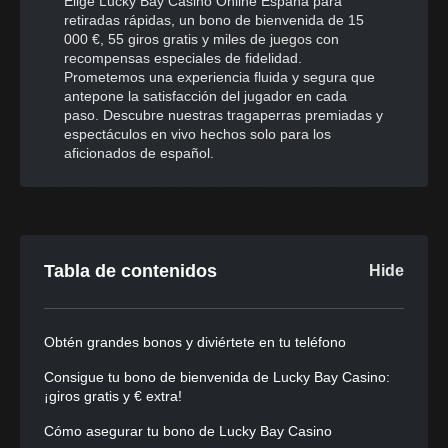
Elige Lucky Bay Casino Online España para
retiradas rápidas, un bono de bienvenida de 15
000 €, 55 giros gratis y miles de juegos con
recompensas especiales de fidelidad.
Prometemos una experiencia fluida y segura que
antepone la satisfacción del jugador en cada
paso. Descubre nuestras tragaperras premiadas y
espectáculos en vivo hechos solo para los
aficionados de español.
Tabla de contenidos
Hide
Obtén grandes bonos y diviértete en tu teléfono
Consigue tu bono de bienvenida de Lucky Bay Casino:
¡giros gratis y € extra!
Cómo asegurar tu bono de Lucky Bay Casino