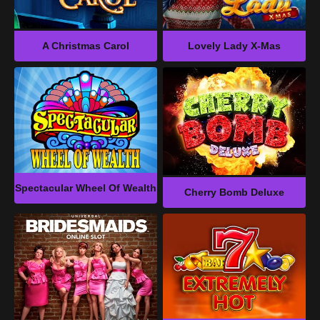
A Christmas Carol
Lovely Lady X-Mas
Spectacular Wheel Of Wealth
Cherry Bomb Deluxe