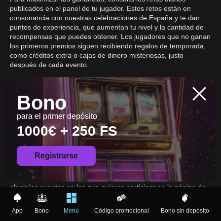
publicados en el panel de tu jugador. Estos retos están en
consonancia con nuestras celebraciones de España y te dan
puntos de experiencia, que aumentan tu nivel y la cantidad de
recompensas que puedes obtener. Los jugadores que no ganan
los primeros premios siguen recibiendo regalos de temporada,
como créditos extra o cajas de dinero misteriosas, justo
después de cada evento.
Bono
para el primer depósito
Cómo sacar el máximo
1000€ + 250 FS
partido a los eventos
festivos de España
Registrarse
Facilitamos la participación. Solo tienes que iniciar sesión y
elegir los eventos en los que quieres participar en la página de
promociones de Lucky Bay Casino. Puedes ver cómo lo estás
haciendo en la clasificación del sitio, que se actualiza cada 30
App
Bono
Menú
Código promocional
Bono sin depósito
minutos. Si ganas en el casino durante los tiempos de premio,