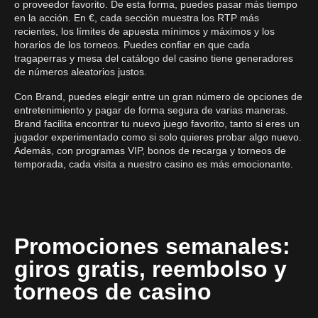
o proveedor favorito. De esta forma, puedes pasar más tiempo
en la acción. En €, cada sección muestra los RTP más
recientes, los límites de apuesta mínimos y máximos y los
horarios de los torneos. Puedes confiar en que cada
tragaperras y mesa del catálogo del casino tiene generadores
de números aleatorios justos.
Con Brand, puedes elegir entre un gran número de opciones de
entretenimiento y pagar de forma segura de varias maneras.
Brand facilita encontrar tu nuevo juego favorito, tanto si eres un
jugador experimentado como si solo quieres probar algo nuevo.
Además, con programas VIP, bonos de recarga y torneos de
temporada, cada visita a nuestro casino es más emocionante.
Promociones semanales:
giros gratis, reembolso y
torneos de casino