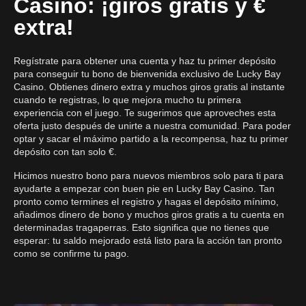
Casino: ¡giros gratis y €
extra!
Regístrate para obtener una cuenta y haz tu primer depósito
para conseguir tu bono de bienvenida exclusivo de Lucky Bay
Casino. Obtienes dinero extra y muchos giros gratis al instante
cuando te registras, lo que mejora mucho tu primera
experiencia con el juego. Te sugerimos que aproveches esta
oferta justo después de unirte a nuestra comunidad. Para poder
optar y sacar el máximo partido a la recompensa, haz tu primer
depósito con tan solo €.
Hicimos nuestro bono para nuevos miembros solo para ti para
ayudarte a empezar con buen pie en Lucky Bay Casino. Tan
pronto como termines el registro y hagas el depósito mínimo,
añadimos dinero de bono y muchos giros gratis a tu cuenta en
determinadas tragaperras. Esto significa que no tienes que
esperar: tu saldo mejorado está listo para la acción tan pronto
como se confirme tu pago.