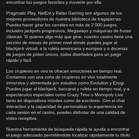
encontrar tus juegos favoritos y moverte por ella.
Pragmatic Play, NetEnt y Relax Gaming son algunos de los
mejores proveedores de nuestra biblioteca de tragaperras.
Puedes hacer girar los carretes en más de 2 000 juegos,
incluidos jackpots progresivos, Megaways y máquinas de frutas
clásicas. Si quieres algo más que girar, nuestro casino tiene una
sección de mesas de primer nivel donde puedes jugar al
blackjack virtual, a la ruleta americana y europea y a docenas
de juegos de póker únicos, todos diseñados para un juego
rápido y fácil.
Los crupieres en vivo te ofrecen emociones en tiempo real.
Contamos con una zona de crupieres en vivo totalmente
inmersiva y alimentada por estudios como Evolution y Ezugi.
Puedes jugar al blackjack, baccarat y ruleta en tiempo real, y a
espectáculos especiales como Crazy Time o Monopoly Live
tanto en dispositivos móviles como de escritorio. Con el chat
interactivo y la capacidad de personalizar tu experiencia en
cada sesión en el casino, puedes disfrutar de una calidad de
vídeo receptiva.
Nuestra herramienta de búsqueda rápida te ayuda a encontrar
el juego adecuado permitiéndote localizar rápidamente tu título