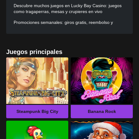
Descubre muchos juegos en Lucky Bay Casino: juegos
como tragaperras, mesas y crupieres en vivo
Promociones semanales: giros gratis, reembolso y
torneos de casino
Cómo maximizar los bonos semanales
Únete a Lucky Bay Casino como VIP: obtén
Juegos principales
recompensas especiales
Niveles VIP y ventajas especiales
Juega con confianza en Lucky Bay Casino: seguro y
con licencia en España
¡Con Lucky Bay Casino puedes jugar a la acción de
giros en tu teléfono!
Tu parque de bolsillo: qué puede hacer y qué debes
Steampunk Big City
Banana Rock
hacer
¡Participa en los eventos especiales de Lucky Bay
Casino: pásalo en grande en las festividades de