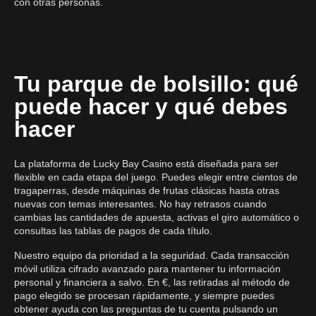
con otras personas.
Tu parque de bolsillo: qué
puede hacer y qué debes
hacer
La plataforma de Lucky Bay Casino está diseñada para ser
flexible en cada etapa del juego. Puedes elegir entre cientos de
tragaperras, desde máquinas de frutas clásicas hasta otras
nuevas con temas interesantes. No hay retrasos cuando
cambias las cantidades de apuesta, activas el giro automático o
consultas las tablas de pagos de cada título.
Nuestro equipo da prioridad a la seguridad. Cada transacción
móvil utiliza cifrado avanzado para mantener tu información
personal y financiera a salvo. En €, las retiradas al método de
pago elegido se procesan rápidamente, y siempre puedes
obtener ayuda con las preguntas de tu cuenta pulsando un