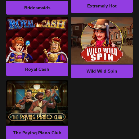
Extremely Hot
Bridesmaids
Royal Cash
Extra Chilli
The Paying Piano Club