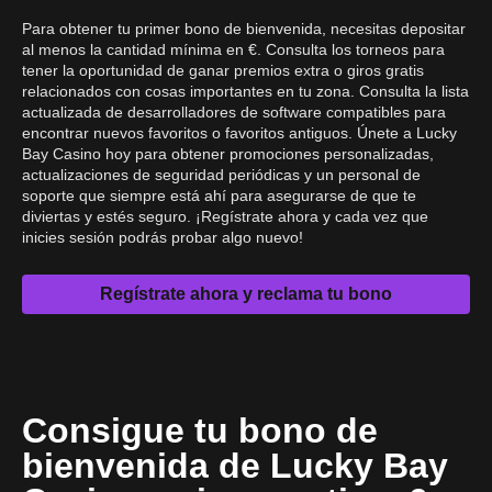
Para obtener tu primer bono de bienvenida, necesitas depositar
al menos la cantidad mínima en €. Consulta los torneos para
tener la oportunidad de ganar premios extra o giros gratis
relacionados con cosas importantes en tu zona. Consulta la lista
actualizada de desarrolladores de software compatibles para
encontrar nuevos favoritos o favoritos antiguos. Únete a Lucky
Bay Casino hoy para obtener promociones personalizadas,
actualizaciones de seguridad periódicas y un personal de
soporte que siempre está ahí para asegurarse de que te
diviertas y estés seguro. ¡Regístrate ahora y cada vez que
inicies sesión podrás probar algo nuevo!
Regístrate ahora y reclama tu bono
Consigue tu bono de
bienvenida de Lucky Bay