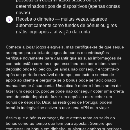
determinados tipos de dispositivos (apenas contas
novas)
Receba o dinheiro — muitas vezes, aparece
automaticamente como fundos de bónus ou giros
grátis logo após a ativação da conta
Comece a jogar jogos elegíveis, mas certifique-se de que segue
as regras para a lista de jogos do bónus e contribuições.
Verifique novamente para garantir que as suas informações de
contacto estão corretas e que escolheu receber o bónus sem
depósito onde foi pedido. Se ainda não conseguir encontrá-lo
após um período razoável de tempo, contacte o serviço de
apoio ao cliente e pergunte se o bónus pode ser adicionado
manualmente à sua conta. Uma dica é obter o bónus antes de
fazer um depósito, porque pode não conseguir obter uma oferta
sem depósito depois de fazer um depósito ou receber um
bónus de depósito. Dica: as restrições de Portugal podem
torná-lo inelegível se estiver a usar uma VPN ou a viajar.
Assim que o bónus começar, fique atento tanto ao saldo do
bónus como ao tempo que tem para apostar. Sempre que
converter um bónus em dinheiro, quaisquer ganhos superiores