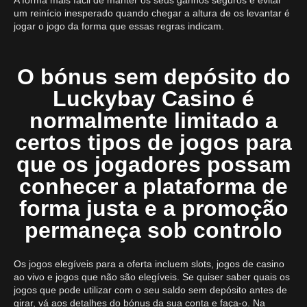
A forma mais fácil de manter os seus ganhos seguros e evitar
um reinício inesperado quando chegar a altura de os levantar é
jogar o jogo da forma que essas regras indicam.
O bónus sem depósito do
Luckybay Casino é
normalmente limitado a
certos tipos de jogos para
que os jogadores possam
conhecer a plataforma de
forma justa e a promoção
permaneça sob controlo
Os jogos elegíveis para a oferta incluem slots, jogos de casino
ao vivo e jogos que não são elegíveis. Se quiser saber quais os
jogos que pode utilizar com o seu saldo sem depósito antes de
girar, vá aos detalhes do bónus da sua conta e faça-o. Na