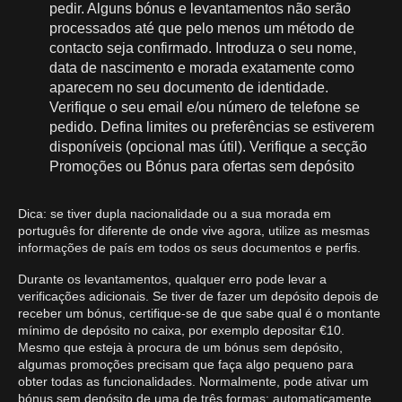
pedir. Alguns bónus e levantamentos não serão
processados até que pelo menos um método de
contacto seja confirmado. Introduza o seu nome,
data de nascimento e morada exatamente como
aparecem no seu documento de identidade.
Verifique o seu email e/ou número de telefone se
pedido. Defina limites ou preferências se estiverem
disponíveis (opcional mas útil). Verifique a secção
Promoções ou Bónus para ofertas sem depósito
Dica: se tiver dupla nacionalidade ou a sua morada em
português for diferente de onde vive agora, utilize as mesmas
informações de país em todos os seus documentos e perfis.
Durante os levantamentos, qualquer erro pode levar a
verificações adicionais. Se tiver de fazer um depósito depois de
receber um bónus, certifique-se de que sabe qual é o montante
mínimo de depósito no caixa, por exemplo depositar €10.
Mesmo que esteja à procura de um bónus sem depósito,
algumas promoções precisam que faça algo pequeno para
obter todas as funcionalidades. Normalmente, pode ativar um
bónus sem depósito de uma de três formas: automaticamente