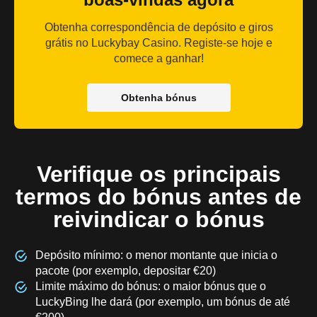
Obtenha correspondência de depósito e giros
grátis no Luckybay Casino. Registe-se hoje e
comece a ganhar!
Obtenha bónus
Verifique os principais
termos do bónus antes de
reivindicar o bónus
Depósito mínimo: o menor montante que inicia o
pacote (por exemplo, depositar €20)
Limite máximo do bónus: o maior bónus que o
LuckyBing lhe dará (por exemplo, um bónus de até