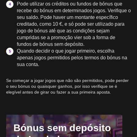
Pode utilizar os créditos ou fundos de bónus que
recebe do bónus em determinados jogos. Verifique o
seu saldo. Pode haver um montante específico
creditado, como 10 €, e só pode ser utilizado para
jogo de bónus até que as condições sejam
cumpridas se a promoção vier sob a forma de
fundos de bónus sem depósito.
Quando decidir o que jogar primeiro, escolha
apenas jogos permitidos pelos termos do bónus na
sua conta.
Se começar a jogar jogos que não são permitidos, pode perder
o seu bónus ou quaisquer ganhos, por isso verifique se é
elegível antes de girar ou fazer a sua primeira aposta.
Bónus sem depósito