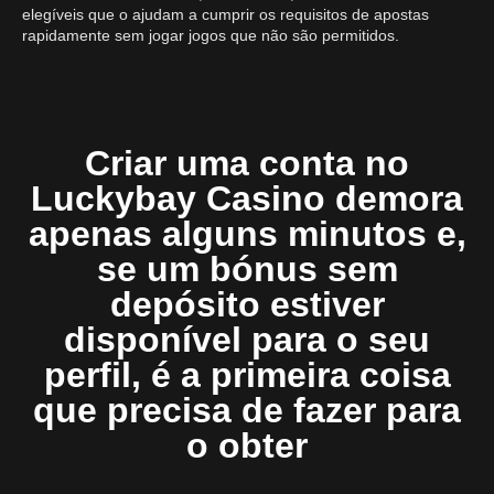
elegíveis que o ajudam a cumprir os requisitos de apostas
rapidamente sem jogar jogos que não são permitidos.
Criar uma conta no
Luckybay Casino demora
apenas alguns minutos e,
se um bónus sem
depósito estiver
disponível para o seu
perfil, é a primeira coisa
que precisa de fazer para
o obter