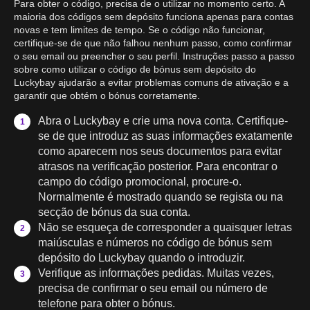
Para obter o código, precisa de o utilizar no momento certo. A
maioria dos códigos sem depósito funciona apenas para contas
novas e tem limites de tempo. Se o código não funcionar,
certifique-se de que não falhou nenhum passo, como confirmar
o seu email ou preencher o seu perfil. Instruções passo a passo
sobre como utilizar o código de bónus sem depósito do
Luckybay ajudarão a evitar problemas comuns de ativação e a
garantir que obtém o bónus corretamente.
Abra o Luckybay e crie uma nova conta. Certifique-
se de que introduz as suas informações exatamente
como aparecem nos seus documentos para evitar
atrasos na verificação posterior. Para encontrar o
campo do código promocional, procure-o.
Normalmente é mostrado quando se regista ou na
secção de bónus da sua conta.
Não se esqueça de corresponder a quaisquer letras
maiúsculas e números no código de bónus sem
depósito do Luckybay quando o introduzir.
Verifique as informações pedidas. Muitas vezes,
precisa de confirmar o seu email ou número de
telefone para obter o bónus.