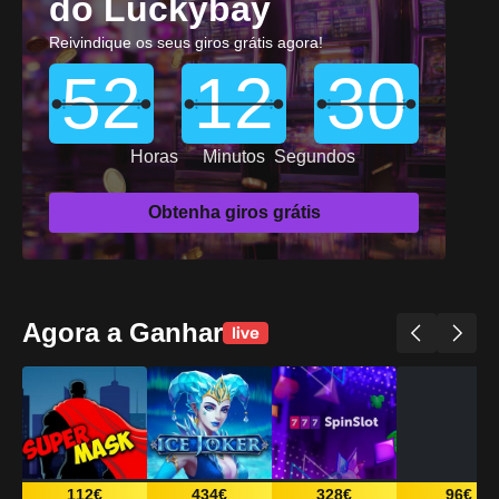
do Luckybay
Reivindique os seus giros grátis agora!
52
12
29
Horas
Minutos
Segundos
Obtenha giros grátis
Agora a Ganhar
112€
434€
328€
96€