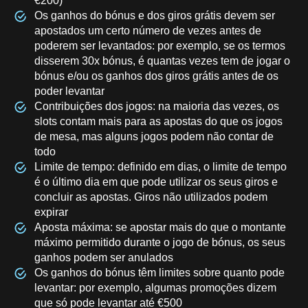
€200)
Os ganhos do bónus e dos giros grátis devem ser
apostados um certo número de vezes antes de
poderem ser levantados: por exemplo, se os termos
disserem 30x bónus, é quantas vezes tem de jogar o
bónus e/ou os ganhos dos giros grátis antes de os
poder levantar
Contribuições dos jogos: na maioria das vezes, os
slots contam mais para as apostas do que os jogos
de mesa, mas alguns jogos podem não contar de
todo
Limite de tempo: definido em dias, o limite de tempo
é o último dia em que pode utilizar os seus giros e
concluir as apostas. Giros não utilizados podem
expirar
Aposta máxima: se apostar mais do que o montante
máximo permitido durante o jogo de bónus, os seus
ganhos podem ser anulados
Os ganhos do bónus têm limites sobre quanto pode
levantar: por exemplo, algumas promoções dizem
que só pode levantar até €500