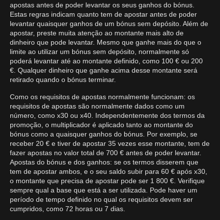
apostas antes de poder levantar os seus ganhos do bónus.
Estas regras indicam quanto tem de apostar antes de poder
levantar quaisquer ganhos de um bónus sem depósito. Além de
apostar, preste muita atenção ao montante mais alto de
dinheiro que pode levantar. Mesmo que ganhe mais do que o
limite ao utilizar um bónus sem depósito, normalmente só
poderá levantar até ao montante definido, como 100 € ou 200
€. Qualquer dinheiro que ganhe acima desse montante será
retirado quando o bónus terminar.
Como os requisitos de apostas normalmente funcionam: os
requisitos de apostas são normalmente dados como um
número, como x30 ou x40. Independentemente dos termos da
promoção, o multiplicador é aplicado tanto ao montante do
bónus como a quaisquer ganhos do bónus. Por exemplo, se
receber 20 € e tiver de apostar 35 vezes esse montante, tem de
fazer apostas no valor total de 700 € antes de poder levantar.
Apostas do bónus e dos ganhos: se os termos disserem que
tem de apostar ambos, e o seu saldo subir para 60 € após x30,
o montante que precisa de apostar pode ser 1 800 €. Verifique
sempre qual a base que está a ser utilizada. Pode haver um
período de tempo definido no qual os requisitos devem ser
cumpridos, como 72 horas ou 7 dias.