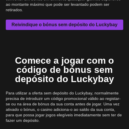
ao montante máximo que pode ser levantado podem ser
retirados.
Reivindique o bónus sem depósito do Luckybay
Comece a jogar com o
código de bónus sem
depósito do Luckybay
Para utilizar a oferta sem depósito do Luckybay, normalmente
precisa de introduzir um código promocional válido ao registar-
se ou na área de bónus da sua conta antes de jogar. Uma vez
ativado o bónus, o casino adiciona-o ao saldo da sua conta,
para que possa jogar jogos elegíveis imediatamente sem ter de
fazer um depósito.