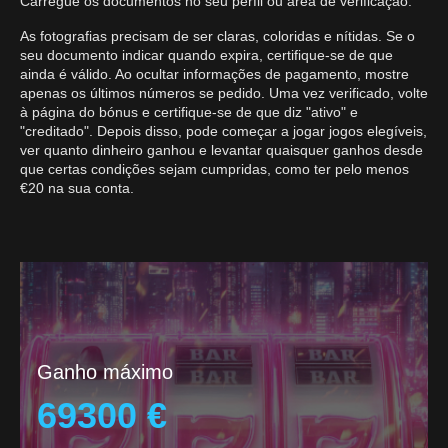
Carregue os documentos no seu perfil ou área de verificação.
As fotografias precisam de ser claras, coloridas e nítidas. Se o
seu documento indicar quando expira, certifique-se de que
ainda é válido. Ao ocultar informações de pagamento, mostre
apenas os últimos números se pedido. Uma vez verificado, volte
à página do bónus e certifique-se de que diz "ativo" e
"creditado". Depois disso, pode começar a jogar jogos elegíveis,
ver quanto dinheiro ganhou e levantar quaisquer ganhos desde
que certas condições sejam cumpridas, como ter pelo menos
€20 na sua conta.
Ganho máximo
69300 €