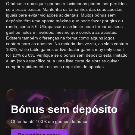
O bónus e quaisquer ganhos relacionados podem ser perdidos
se o prazo passar. Mantenha os tamanhos das suas apostas
iguais para evitar violações acidentais. Muitos bónus sem
depósito têm uma aposta máxima que pode fazer por giro ou
ronda, como 5 €. Ultrapassar esse limite pode tornar os seus
ganhos nulos e inválidos, mesmo que conclua as apostas.
Existem também diferenças na forma como alguns jogos
contam para as apostas. Na maioria das vezes, os slots contam
100%, while table games or live dealer games may only count
for 10% ou 0%. Verifique se o bónus sem depósito está limitado
a um jogo específico ou a uma lista curta de slots se quiser
cumprir rapidamente os seus requisitos de apostas.
Bónus sem depósito
Obtenha até 100 € em ganhos de bónus